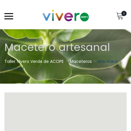
0
Macetero artesanal
Taller Vivero Verde de ACOPE
Maceteros
Macetero
artesanal