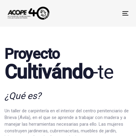
Skip
Skip
links
to
Tog
primary
nav
navigation
Skip
to
Proyecto
content
Cultivándo
-te
¿Qué es?
Un taller de carpintería en el interior del centro penitenciario de
Brieva (Ávila), en el que se aprende a trabajar con madera y a
manejar las herramientas necesarias para ello. Las mujeres
construyen jardineras, cubremacetas, muebles de jardín,