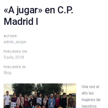
navigation
«A jugar» en C.P.
Madrid I
AUTHOR:
admin_acope
PUBLISHED ON:
9 julio, 2018
PUBLISHED IN:
Blog
Una vez al
año las
mujeres de
nuestros