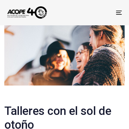
Skip
Skip
links
to
Tog
primary
nav
navigation
Skip
to
content
Post
navigation
Talleres con el sol de
otoño